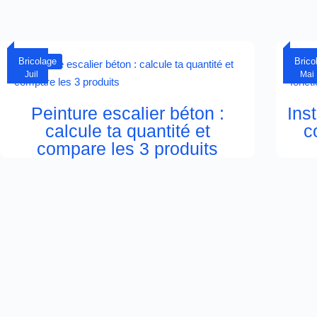
27
06
Bricolage
Brico
Juil
Mai
Peinture escalier béton :
Ins
calcule ta quantité et
c
compare les 3 produits