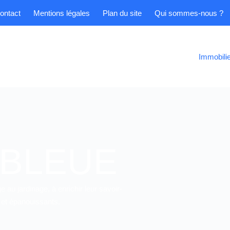
ontact
Mentions légales
Plan du site
Qui sommes-nous ?
Immobili
 BLEUE
 au jardinage, à enrichir leur savoir-
 et épanouissants.