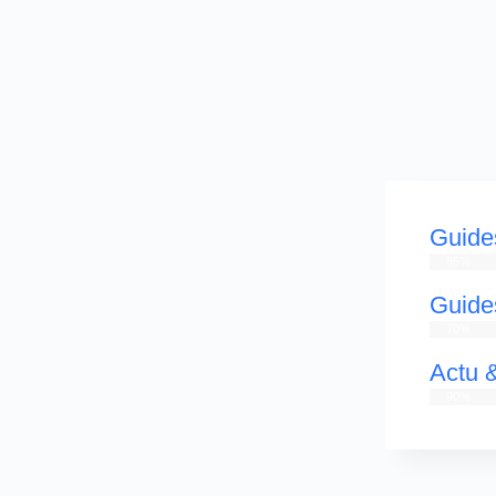
Guide
85%
Guide
70%
Actu &
90%