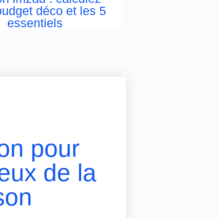
budget déco et les 5
essentiels
ion pour
eux de la
son