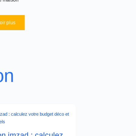
ir plus
on
n imzad : calculez