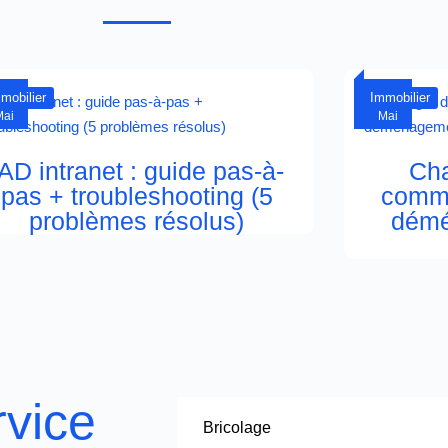
03
01
mobilier
Immobilier
Mai
Mai
IAD intranet : guide pas-à-
Cha
pas + troubleshooting (5
comme
problèmes résolus)
démé
rvice
Bricolage