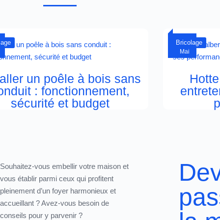
06
lage
Bricolage
Mai
taller un poêle à bois sans
Hotte
onduit : fonctionnement,
entrete
sécurité et budget
p
Dev
Souhaitez-vous
embellir votre maison
et
vous établir parmi ceux qui profitent
pas
pleinement d’un foyer harmonieux et
accueillant ? Avez-vous besoin de
conseils pour y parvenir ?