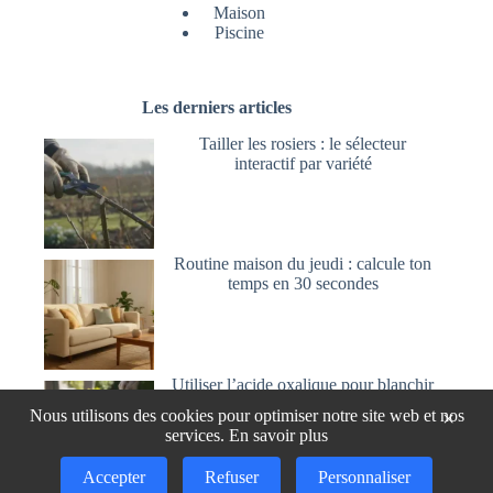
Maison
Piscine
Les derniers articles
Tailler les rosiers : le sélecteur
interactif par variété
Routine maison du jeudi : calcule ton
temps en 30 secondes
Utiliser l’acide oxalique pour blanchir
et nettoyer le bois
Nous utilisons des cookies pour optimiser notre site web et nos
×
services.
En savoir plus
Accepter
Refuser
Personnaliser