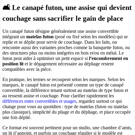
🛋️ Le canapé futon, une assise qui devient
couchage sans sacrifier le gain de place
Un canapé futon désigne généralement une assise convertible
intégrant un
matelas futon
(posé ou fixé selon les modèles) qui se
replie et se déplie pour servir de couchage. Dans les faits, on
rencontre aussi des variantes proches comme la banquette futon, ou
des structures plus ou moins intégrées en bois et/ou en métal. Le
futon peut aider à optimiser un petit espace si
l’encombrement en
position lit
et le dégagement nécessaire au dépliage restent
compatibles avec la pièce.
En pratique, les termes se recoupent selon les marques. Selon les
marques, le canapé futon est présenté comme un type de canapé
convertible, la différence tenant surtout au matelas de type futon et
au ressenti assise et couchage. Pour clarifier rapidement les
différences entre convertibles et usages
, regardez surtout ce qui
change pour vous au quotidien : type de matelas (futon ou matelas
plus classique), simplicité du pliage et du dépliage, et place occupée
une fois déplié.
Ce format est souvent pertinent pour un studio, une chambre d’amis,
un lit d’appoint, et parfois un couchage régulier si le modèle est