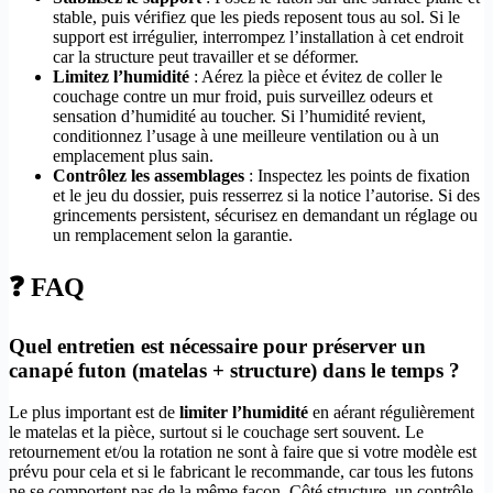
stable, puis vérifiez que les pieds reposent tous au sol. Si le
support est irrégulier, interrompez l’installation à cet endroit
car la structure peut travailler et se déformer.
Limitez l’humidité
: Aérez la pièce et évitez de coller le
couchage contre un mur froid, puis surveillez odeurs et
sensation d’humidité au toucher. Si l’humidité revient,
conditionnez l’usage à une meilleure ventilation ou à un
emplacement plus sain.
Contrôlez les assemblages
: Inspectez les points de fixation
et le jeu du dossier, puis resserrez si la notice l’autorise. Si des
grincements persistent, sécurisez en demandant un réglage ou
un remplacement selon la garantie.
❓ FAQ
Quel entretien est nécessaire pour préserver un
canapé futon (matelas + structure) dans le temps ?
Le plus important est de
limiter l’humidité
en aérant régulièrement
le matelas et la pièce, surtout si le couchage sert souvent. Le
retournement et/ou la rotation ne sont à faire que si votre modèle est
prévu pour cela et si le fabricant le recommande, car tous les futons
ne se comportent pas de la même façon. Côté structure, un contrôle