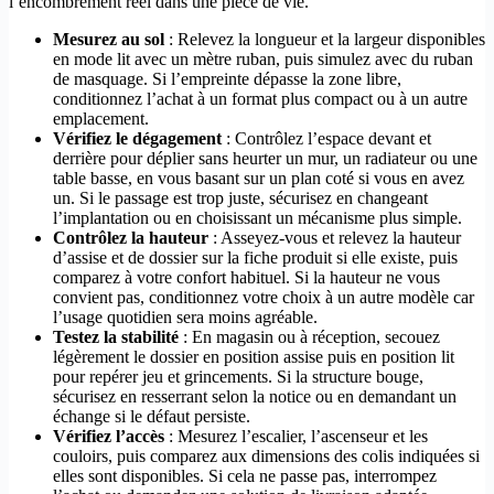
l’encombrement réel dans une pièce de vie.
Mesurez au sol
: Relevez la longueur et la largeur disponibles
en mode lit avec un mètre ruban, puis simulez avec du ruban
de masquage. Si l’empreinte dépasse la zone libre,
conditionnez l’achat à un format plus compact ou à un autre
emplacement.
Vérifiez le dégagement
: Contrôlez l’espace devant et
derrière pour déplier sans heurter un mur, un radiateur ou une
table basse, en vous basant sur un plan coté si vous en avez
un. Si le passage est trop juste, sécurisez en changeant
l’implantation ou en choisissant un mécanisme plus simple.
Contrôlez la hauteur
: Asseyez-vous et relevez la hauteur
d’assise et de dossier sur la fiche produit si elle existe, puis
comparez à votre confort habituel. Si la hauteur ne vous
convient pas, conditionnez votre choix à un autre modèle car
l’usage quotidien sera moins agréable.
Testez la stabilité
: En magasin ou à réception, secouez
légèrement le dossier en position assise puis en position lit
pour repérer jeu et grincements. Si la structure bouge,
sécurisez en resserrant selon la notice ou en demandant un
échange si le défaut persiste.
Vérifiez l’accès
: Mesurez l’escalier, l’ascenseur et les
couloirs, puis comparez aux dimensions des colis indiquées si
elles sont disponibles. Si cela ne passe pas, interrompez