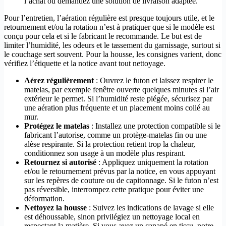
l’achat ou demandez une solution de livraison adaptée.
Pour l’entretien, l’aération régulière est presque toujours utile, et le
retournement et/ou la rotation n’est à pratiquer que si le modèle est
conçu pour cela et si le fabricant le recommande. Le but est de
limiter l’humidité, les odeurs et le tassement du garnissage, surtout si
le couchage sert souvent. Pour la housse, les consignes varient, donc
vérifiez l’étiquette et la notice avant tout nettoyage.
Aérez régulièrement
: Ouvrez le futon et laissez respirer le
matelas, par exemple fenêtre ouverte quelques minutes si l’air
extérieur le permet. Si l’humidité reste piégée, sécurisez par
une aération plus fréquente et un placement moins collé au
mur.
Protégez le matelas
: Installez une protection compatible si le
fabricant l’autorise, comme un protège-matelas fin ou une
alèse respirante. Si la protection retient trop la chaleur,
conditionnez son usage à un modèle plus respirant.
Retournez si autorisé
: Appliquez uniquement la rotation
et/ou le retournement prévus par la notice, en vous appuyant
sur les repères de couture ou de capitonnage. Si le futon n’est
pas réversible, interrompez cette pratique pour éviter une
déformation.
Nettoyez la housse
: Suivez les indications de lavage si elle
est déhoussable, sinon privilégiez un nettoyage local en
respectant la matière. Si vous avez un canapé en tissu, notre