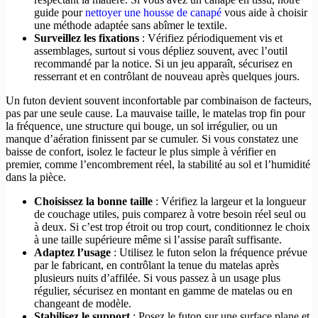
guide pour
nettoyer une housse de canapé
vous aide à choisir
une méthode adaptée sans abîmer le textile.
Surveillez les fixations
: Vérifiez périodiquement vis et
assemblages, surtout si vous dépliez souvent, avec l’outil
recommandé par la notice. Si un jeu apparaît, sécurisez en
resserrant et en contrôlant de nouveau après quelques jours.
Un futon devient souvent inconfortable par combinaison de facteurs,
pas par une seule cause. La mauvaise taille, le matelas trop fin pour
la fréquence, une structure qui bouge, un sol irrégulier, ou un
manque d’aération finissent par se cumuler. Si vous constatez une
baisse de confort, isolez le facteur le plus simple à vérifier en
premier, comme l’encombrement réel, la stabilité au sol et l’humidité
dans la pièce.
Choisissez la bonne taille
: Vérifiez la largeur et la longueur
de couchage utiles, puis comparez à votre besoin réel seul ou
à deux. Si c’est trop étroit ou trop court, conditionnez le choix
à une taille supérieure même si l’assise paraît suffisante.
Adaptez l’usage
: Utilisez le futon selon la fréquence prévue
par le fabricant, en contrôlant la tenue du matelas après
plusieurs nuits d’affilée. Si vous passez à un usage plus
régulier, sécurisez en montant en gamme de matelas ou en
changeant de modèle.
Stabilisez le support
: Posez le futon sur une surface plane et