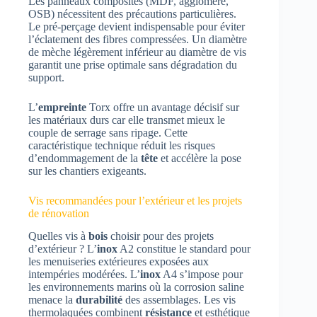
Les panneaux composites (MDF, aggloméré,
OSB) nécessitent des précautions particulières.
Le pré-perçage devient indispensable pour éviter
l’éclatement des fibres compressées. Un diamètre
de mèche légèrement inférieur au diamètre de vis
garantit une prise optimale sans dégradation du
support.
L’
empreinte
Torx offre un avantage décisif sur
les matériaux durs car elle transmet mieux le
couple de serrage sans ripage. Cette
caractéristique technique réduit les risques
d’endommagement de la
tête
et accélère la pose
sur les chantiers exigeants.
Vis recommandées pour l’extérieur et les projets
de rénovation
Quelles vis à
bois
choisir pour des projets
d’extérieur ? L’
inox
A2 constitue le standard pour
les menuiseries extérieures exposées aux
intempéries modérées. L’
inox
A4 s’impose pour
les environnements marins où la corrosion saline
menace la
durabilité
des assemblages. Les vis
thermolaquées combinent
résistance
et esthétique