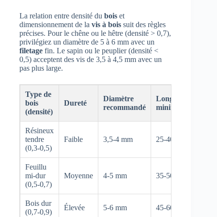
La relation entre densité du
bois
et
dimensionnement de la
vis à bois
suit des règles
précises. Pour le chêne ou le hêtre (densité > 0,7),
privilégiez un diamètre de 5 à 6 mm avec un
filetage
fin. Le sapin ou le peuplier (densité <
0,5) acceptent des vis de 3,5 à 4,5 mm avec un
pas plus large.
Type de
Diamètre
Longueur
bois
Dureté
recommandé
minimale
(densité)
Résineux
tendre
Faible
3,5-4 mm
25-40 mm
(0,3-0,5)
Feuillu
mi-dur
Moyenne
4-5 mm
35-50 mm
(0,5-0,7)
Bois dur
Élevée
5-6 mm
45-60 mm
(0,7-0,9)