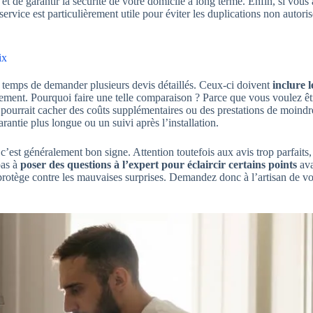
de garantir la sécurité de votre domicile à long terme. Enfin, si vous a
service est particulièrement utile pour éviter les duplications non autoris
ix
le temps de demander plusieurs devis détaillés. Ceux-ci doivent
inclure 
ement. Pourquoi faire une telle comparaison ? Parce que vous voulez êtr
l pourrait cacher des coûts supplémentaires ou des prestations de moindre
rantie plus longue ou un suivi après l’installation.
, c’est généralement bon signe. Attention toutefois aux avis trop parfaits
pas à
poser des questions à l’expert pour éclaircir certains points
ava
ous protège contre les mauvaises surprises. Demandez donc à l’artisan de