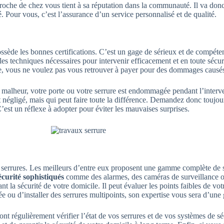
oche de chez vous tient à sa réputation dans la communauté. Il va donc 
ié. Pour vous, c’est l’assurance d’un service personnalisé et de qualité.
ossède les bonnes certifications. C’est un gage de sérieux et de compéte
 les techniques nécessaires pour intervenir efficacement et en toute sécur
me, vous ne voulez pas vous retrouver à payer pour des dommages causé
r malheur, votre porte ou votre serrure est endommagée pendant l’interv
 négligé, mais qui peut faire toute la différence. Demandez donc toujour
’est un réflexe à adopter pour éviter les mauvaises surprises.
s serrures. Les meilleurs d’entre eux proposent une gamme complète de s
écurité sophistiqués
comme des alarmes, des caméras de surveillance o
t la sécurité de votre domicile. Il peut évaluer les points faibles de vo
e ou d’installer des serrures multipoints, son expertise vous sera d’une
ont régulièrement vérifier l’état de vos serrures et de vos systèmes de sé