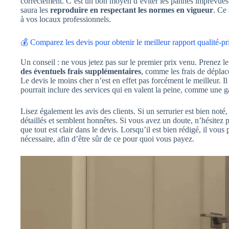
correctement. C’est un bon moyen d’éviter les pannes imprévues et 
saura les
reproduire en respectant les normes en vigueur
. Ce 
à vos locaux professionnels.
💰 Comparez les devis pour obtenir le meilleur rapport qualité-pr
Un conseil : ne vous jetez pas sur le premier prix venu. Prenez 
des éventuels frais supplémentaires
, comme les frais de déplac
Le devis le moins cher n’est en effet pas forcément le meilleur. I
pourrait inclure des services qui en valent la peine, comme une ga
Lisez également les avis des clients. Si un serrurier est bien noté
détaillés et semblent honnêtes. Si vous avez un doute, n’hésitez 
que tout est clair dans le devis. Lorsqu’il est bien rédigé, il v
nécessaire, afin d’être sûr de ce pour quoi vous payez.