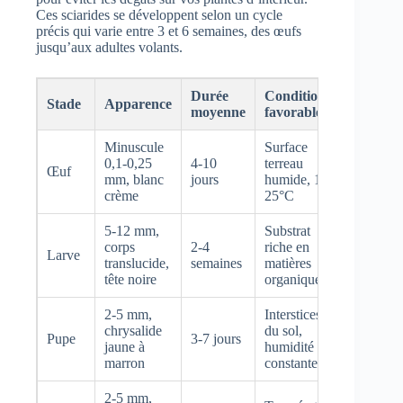
Ces sciarides se développent selon un cycle
précis qui varie entre 3 et 6 semaines, des œufs
jusqu’aux adultes volants.
Durée
Conditions
Stade
Apparence
moyenne
favorables
Minuscule
Surface
0,1-0,25
4-10
terreau
Œuf
mm, blanc
jours
humide, 15-
crème
25°C
5-12 mm,
Substrat
corps
2-4
riche en
Larve
translucide,
semaines
matières
tête noire
organiques
2-5 mm,
Interstices
chrysalide
du sol,
Pupe
3-7 jours
jaune à
humidité
marron
constante
2-5 mm,