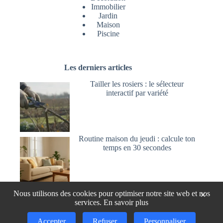
Immobilier
Jardin
Maison
Piscine
Les derniers articles
Tailler les rosiers : le sélecteur
interactif par variété
Routine maison du jeudi : calcule ton
temps en 30 secondes
Utiliser l’acide oxalique pour blanchir
Nous utilisons des cookies pour optimiser notre site web et nos
×
et nettoyer le bois
services.
En savoir plus
Accepter
Refuser
Personnaliser