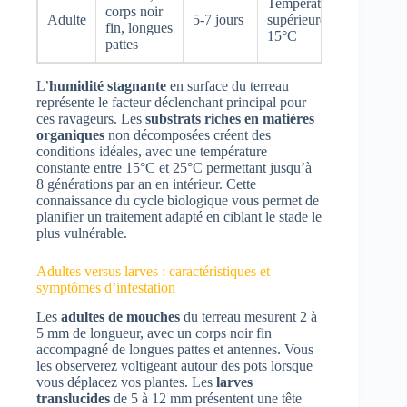
Température
corps noir
Adulte
5-7 jours
supérieure à
fin, longues
15°C
pattes
L’
humidité stagnante
en surface du terreau
représente le facteur déclenchant principal pour
ces ravageurs. Les
substrats riches en matières
organiques
non décomposées créent des
conditions idéales, avec une température
constante entre 15°C et 25°C permettant jusqu’à
8 générations par an en intérieur. Cette
connaissance du cycle biologique vous permet de
planifier un traitement adapté en ciblant le stade le
plus vulnérable.
Adultes versus larves : caractéristiques et
symptômes d’infestation
Les
adultes de mouches
du terreau mesurent 2 à
5 mm de longueur, avec un corps noir fin
accompagné de longues pattes et antennes. Vous
les observerez voltigeant autour des pots lorsque
vous déplacez vos plantes. Les
larves
translucides
de 5 à 12 mm présentent une tête