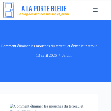
Passer
au
contenu
Comment éliminer les mouches du terreau et éviter leur retour
13 avril 2026
Jardin