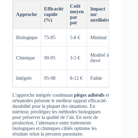
Coût
Efficacité
Impact
Durabilit
moyen
Approche
rapide
sur
des
par
(%)
auxiliaires
résultats
pot
Excellent
Biologique
75-85
5-8 €
Minimal
(3-6 mois)
Moyenne
Modéré à
Chimique
90-95
3-5 €
(6-8
élevé
semaines)
Excellent
Intégrée
95-98
8-12 €
Faible
(6+ mois)
L’approche intégrée combinant
pièges adhésifs
et
nématodes présente le meilleur rapport efficacité-
durabilité pour la plupart des situations. En
intérieur, privilégiez les méthodes biologiques
pour préserver la qualité de l’air. En serre de
production, l’alternance entre traitements
biologiques et chimiques ciblés optimise les
résultats selon la pression parasitaire.