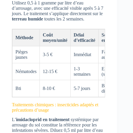
Utilisez 0,5 à 1 gramme par litre d’eau
d’arrosage, avec une efficacité visible après 5 à 7
jours. Le traitement s’applique directement sur le
terreau humide
toutes les 2 semaines.
Coût
Délai
Sélectivité
Méthode
moyen/unité
d’efficacité
environnementa
Pièges
Faible (capture
3-5 €
Immédiat
jaunes
autres insectes)
1-3
Excellente
Nématodes
12-15 €
semaines
(spécifique larve
Bonne (cible
Bti
8-10 €
5-7 jours
diptères)
Traitements chimiques : insecticides adaptés et
précautions d’usage
L’
imidacloprid en traitement
systémique par
arrosage du sol constitue la référence pour les
infestations sévères. Diluez 0,5 ml par litre d’eau