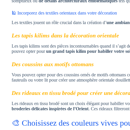
somptueux ou
de détails architecturaux emblématiques
tels q
🕌 Incorporez des textiles orientaux dans votre décoration
Les textiles jouent un rôle crucial dans la création d’
une ambianc
Les tapis kilims dans la décoration orientale
Les tapis kilims sont des pièces incontournables quand il s’agit de
pouvez opter pour
un grand tapis kilim pour habiller votre so
Des coussins aux motifs ottomans
Vous pouvez opter pour des coussins ornés de motifs ottomans
fauteuils ou votre lit pour créer une atmosphère orientale douillett
Des rideaux en tissu brodé pour créer une décora
Les rideaux en tissu brodé sont un choix élégant pour habiller vos
broderies délicates
inspirées de l’Orient
. Ces rideaux filtreron
🎨 Choisissez des couleurs vives pou