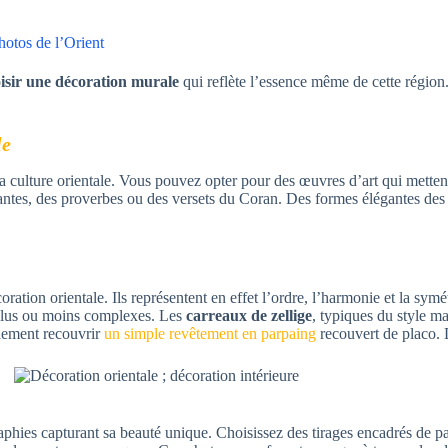
hotos de l’Orient
isir une décoration murale
qui reflète l’essence même de cette région
le
 la culture orientale. Vous pouvez opter pour des œuvres d’art qui mette
irantes, des proverbes ou des versets du Coran. Des formes élégantes des
ration orientale. Ils représentent en effet l’ordre, l’harmonie et la sym
plus ou moins complexes. Les
carreaux de zellige
, typiques du style m
ilement recouvrir
un simple revêtement en parpaing
recouvert de placo. 
raphies capturant sa beauté unique. Choisissez des tirages encadrés de p