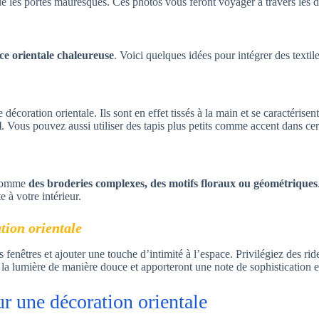
ue les portes mauresques. Ces photos vous feront voyager à travers les di
e orientale chaleureuse
. Voici quelques idées pour intégrer des textil
 décoration orientale. Ils sont en effet tissés à la main et se caractéris
l
. Vous pouvez aussi utiliser des tapis plus petits comme accent dans cer
 comme
des broderies complexes, des motifs floraux ou géométriques
e à votre intérieur.
tion orientale
 fenêtres et ajouter une touche d’intimité à l’espace. Privilégiez des rid
t la lumière de manière douce et apporteront une note de sophistication e
r une décoration orientale