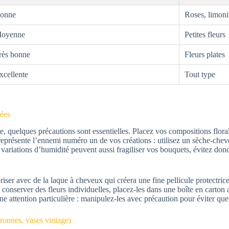
onne
Roses, limoni
oyenne
Petites fleurs
rès bonne
Fleurs plates
xcellente
Tout type
hées
e, quelques précautions sont essentielles. Placez vos compositions flor
re représente l’ennemi numéro un de vos créations : utilisez un sèche-che
 variations d’humidité peuvent aussi fragiliser vos bouquets, évitez don
iser avec de la laque à cheveux qui créera une fine pellicule protectri
z conserver des fleurs individuelles, placez-les dans une boîte en carto
ne attention particulière : manipulez-les avec précaution pour éviter que 
uronnes, vases vintage)