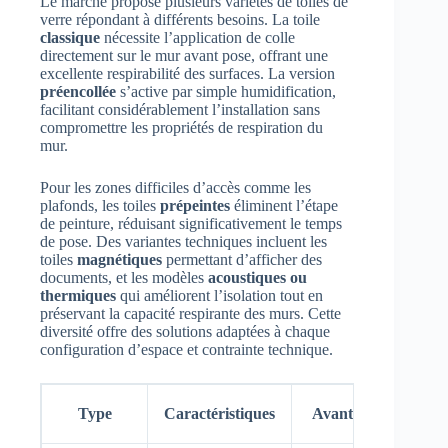
Le marché propose plusieurs variétés de toiles de
verre répondant à différents besoins. La toile
classique
nécessite l’application de colle
directement sur le mur avant pose, offrant une
excellente respirabilité des surfaces. La version
préencollée
s’active par simple humidification,
facilitant considérablement l’installation sans
compromettre les propriétés de respiration du
mur.
Pour les zones difficiles d’accès comme les
plafonds, les toiles
prépeintes
éliminent l’étape
de peinture, réduisant significativement le temps
de pose. Des variantes techniques incluent les
toiles
magnétiques
permettant d’afficher des
documents, et les modèles
acoustiques ou
thermiques
qui améliorent l’isolation tout en
préservant la capacité respirante des murs. Cette
diversité offre des solutions adaptées à chaque
configuration d’espace et contrainte technique.
Ut
Type
Caractéristiques
Avantages