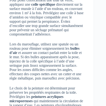
Pour poser correctement une toile de verre,
appliquez une
colle spécifique
directement sur la
surface murale à l’aide d’un rouleau, en couvrant
environ 1 m² à la fois. Privilégiez une colle à base
d’amidon ou vinylique compatible avec le
support qui permet la perspirance. Évitez
d’encoller une trop grande surface simultanément
pour prévenir un séchage prématuré qui
compromettrait l’adhérence.
Lors du marouflage, utilisez une spatule ou un
rouleau pour éliminer soigneusement les
bulles
d’air
et assurer un contact parfait entre la toile et
le mur. Si des bulles apparaissent après la pose,
injectez de la colle spécifique à l’aide d’une
seringue puis lissez soigneusement la surface.
Pour les zones difficiles comme les angles,
effectuez des coupes nettes avec un cutter et une
règle métallique, puis marouflez avec précision.
Le choix de la peinture est déterminant pour
préserver les propriétés respirantes de la toile.
Privilégiez les
peintures acryliques
microporeuses
qui maintiennent la circulation de
la vapeur d’eau. Les peintures glycérophtaliques