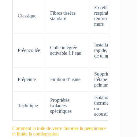
Mur
Excellente
prés
Fibres tissées
respirabilité,
Classique
impe
standard
renforce les
ou p
murs
d’hu
Zon
Installation
diffi
Colle intégrée
Préencollée
rapide, gain
d’ac
activable à l’eau
de temps
réno
rapi
Supprime
Plaf
Prépeinte
Finition d’usine
l’étape de
surf
peinture
comp
Isolation
Pièc
Propriétés
thermique
néce
Technique
isolantes
ou
conf
spécifiques
acoustique
supp
Comment la toile de verre favorise la perspirance
et limite la condensation