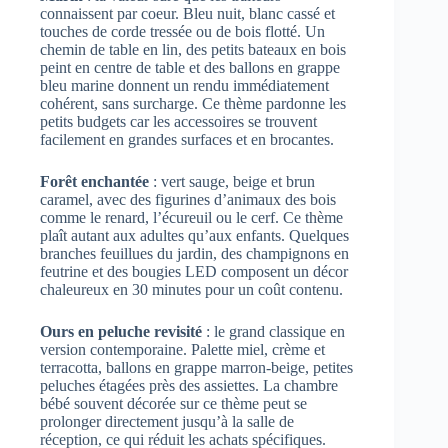
connaissent par coeur. Bleu nuit, blanc cassé et
touches de corde tressée ou de bois flotté. Un
chemin de table en lin, des petits bateaux en bois
peint en centre de table et des ballons en grappe
bleu marine donnent un rendu immédiatement
cohérent, sans surcharge. Ce thème pardonne les
petits budgets car les accessoires se trouvent
facilement en grandes surfaces et en brocantes.
Forêt enchantée
: vert sauge, beige et brun
caramel, avec des figurines d’animaux des bois
comme le renard, l’écureuil ou le cerf. Ce thème
plaît autant aux adultes qu’aux enfants. Quelques
branches feuillues du jardin, des champignons en
feutrine et des bougies LED composent un décor
chaleureux en 30 minutes pour un coût contenu.
Ours en peluche revisité
: le grand classique en
version contemporaine. Palette miel, crème et
terracotta, ballons en grappe marron-beige, petites
peluches étagées près des assiettes. La chambre
bébé souvent décorée sur ce thème peut se
prolonger directement jusqu’à la salle de
réception, ce qui réduit les achats spécifiques.