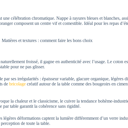
est une célébration chromatique. Nappe à rayures bleues et blanches, assi
 d’oranger composent un centre vif et comestible. Idéal pour les repas d’é
naturellement froissé, il gagne en authenticité avec l’usage. Le coton est
table pour ne pas glisser.
le par ses irrégularités : épaisseur variable, glacure organique, légères d
ets de
bricolage
créatif autour de la table comme des bougeoirs en ciment
oque la chaleur et le classicisme, le cuivre la tendance bohème-industri
par table garantit la cohérence sans rigidité.
es légères déformations captent la lumière différemment d’un verre indus
 perception de toute la table.