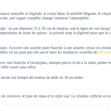
nce naturelle et végétale, le coton blanc la sobriété élégante, le vinyl
péciale, une nappe complète change vraiment l’atmosphère.
ègle : ne pas dépasser 25 à 30 cm de hauteur, soit la ligne de vue lorsq
ositions de fruits de saison : la priorité reste la légèreté pour que la 
que. Associer une assiette plate blanche à une assiette creuse en cérami
lées est un parti pris très ancré dans les tendances actuelles de
décorat
avec une branche d’eucalyptus, marque-places écrits à la main, petites bou
’effet visuel sans effort.
e convives, le type de repas et le style visé. Le résultat s’affiche en t