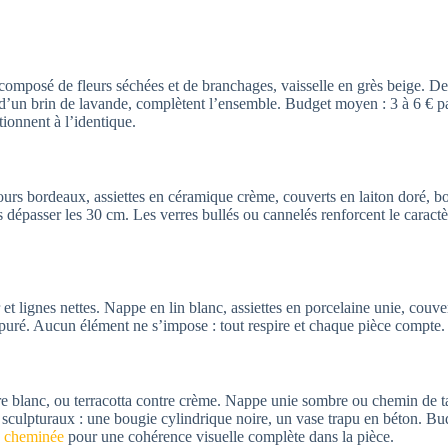
 composé de fleurs séchées et de branchages, vaisselle en grès beige. De
 d’un brin de lavande, complètent l’ensemble. Budget moyen : 3 à 6 € p
ionnent à l’identique.
urs bordeaux, assiettes en céramique crème, couverts en laiton doré, bo
s dépasser les 30 cm. Les verres bullés ou cannelés renforcent le caract
r et lignes nettes. Nappe en lin blanc, assiettes en porcelaine unie, couve
puré. Aucun élément ne s’impose : tout respire et chaque pièce compte.
re blanc, ou terracotta contre crème. Nappe unie sombre ou chemin de ta
s sculpturaux : une bougie cylindrique noire, un vase trapu en béton. Bu
la cheminée
pour une cohérence visuelle complète dans la pièce.