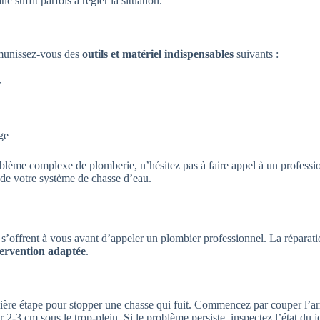
 suffit parfois à régler la situation.
 munissez-vous des
outils et matériel indispensables
suivants :
r
ge
oblème complexe de plomberie, n’hésitez pas à faire appel à un professi
 de votre système de chasse d’eau.
s s’offrent à vous avant d’appeler un plombier professionnel. La réparatio
ervention adaptée
.
ère étape pour stopper une chasse qui fuit. Commencez par couper l’arriv
uer 2-3 cm sous le trop-plein. Si le problème persiste, inspectez l’état du 