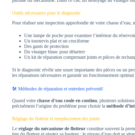
parfaite du mécanisme. Dans ce cas, un nettoyage au vinaigre blanc
Outils nécessaires pour le diagnostic
Pour réaliser une inspection approfondie de votre chasse d’eau,
Une lampe de poche pour examiner l’intérieur du réservoi
Un tournevis plat et un cruciforme
Des gants de protection
Du vinaigre blanc pour détartrer
Un kit de réparation comprenant joints et pièces de rechan
Si le diagnostic révèle une usure importante des pièces ou un pr
les réparations nécessaires et garantir un fonctionnement optimal
🛠️ Méthodes de réparation et entretien préventif
Quand votre
chasse d’eau coule en continu
, plusieurs solution
précisément l’origine du problème pour choisir la
méthode d’int
Réglage du flotteur et remplacement des joints
Le
réglage du mécanisme de flotteur
constitue souvent la premi
tige du flotteur et ajustez sa hauteur : le niveau d’eau doit se sit