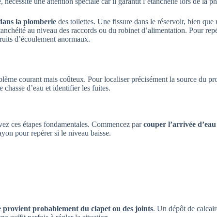
é, nécessite une attention spéciale car il garantit l’étanchéité lors de la 
 dans la plomberie
des toilettes. Une fissure dans le réservoir, bien que
anchéité au niveau des raccords ou du robinet d’alimentation. Pour repé
 bruits d’écoulement anormaux.
blème courant mais coûteux. Pour localiser précisément la source du p
chasse d’eau et identifier les fuites.
suivez ces étapes fondamentales. Commencez par
couper l’arrivée d’eau
yon pour repérer si le niveau baisse.
 provient probablement du clapet ou des joints
. Un dépôt de calcai