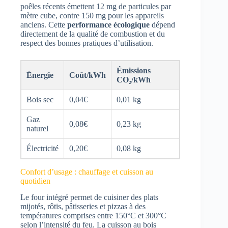
poêles récents émettent 12 mg de particules par
mètre cube, contre 150 mg pour les appareils
anciens. Cette
performance écologique
dépend
directement de la qualité de combustion et du
respect des bonnes pratiques d’utilisation.
Émissions
Énergie
Coût/kWh
CO₂/kWh
Bois sec
0,04€
0,01 kg
Gaz
0,08€
0,23 kg
naturel
Électricité
0,20€
0,08 kg
Confort d’usage : chauffage et cuisson au
quotidien
Le four intégré permet de cuisiner des plats
mijotés, rôtis, pâtisseries et pizzas à des
températures comprises entre 150°C et 300°C
selon l’intensité du feu. La cuisson au bois