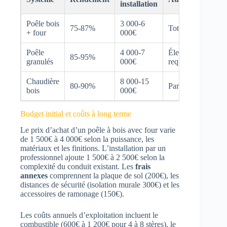
installation
Poêle bois
3 000-6
Ra
75-87%
Totale
+ four
000€
2x
Poêle
4 000-7
Électricité
Ne
85-95%
granulés
000€
requise
he
Chaudière
8 000-15
Ra
80-90%
Partielle
bois
000€
an
Budget initial et coûts à long terme
Le prix d’achat d’un poêle à bois avec four varie
de 1 500€ à 4 000€ selon la puissance, les
matériaux et les finitions. L’installation par un
professionnel ajoute 1 500€ à 2 500€ selon la
complexité du conduit existant. Les
frais
annexes
comprennent la plaque de sol (200€), les
distances de sécurité (isolation murale 300€) et les
accessoires de ramonage (150€).
Les coûts annuels d’exploitation incluent le
combustible (600€ à 1 200€ pour 4 à 8 stères), le