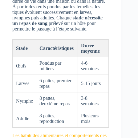
durée de vie dans une maison ou dans la nature.
À partir des œufs pondus par les femelles, les
tiques évoluent successivement en larves,
nymphes puis adultes. Chaque
stade nécessite
un repas de sang
prélevé sur un hôte pour
permettre le passage à l’étape suivante.
Durée
Stade
Caractéristiques
moyenne
Pondus par
4-6
Œufs
milliers
semaines
6 pattes, premier
Larves
5-15 jours
repas
8 pattes,
3-8
Nymphe
deuxième repas
semaines
8 pattes,
Plusieurs
Adulte
reproduction
mois
Les habitudes alimentaires et comportements des