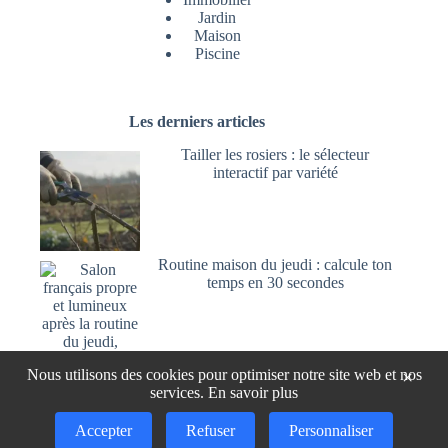
Jardin
Maison
Piscine
Les derniers articles
Tailler les rosiers : le sélecteur
interactif par variété
Routine maison du jeudi : calcule ton
temps en 30 secondes
Utiliser l’acide oxalique pour blanchir
Nous utilisons des cookies pour optimiser notre site web et nos
×
et nettoyer le bois
services.
En savoir plus
Accepter
Refuser
Personnaliser