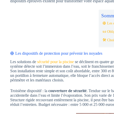
dispositifs éprouvés existent pour transformer votre espace aqua
Somma
🛟 Les d
📜 Obli
🛠️ Choi
🛟 Les dispositifs de protection pour prévenir les noyades
Les solutions de
sécurité pour la piscine
se déclinent en quatre gr
système détecte soit l’immersion dans l’eau, soit le franchissem
Son installation reste simple et son coût abordable, entre 300 e
un portillon à fermeture automatique, elle bloque l’accès direct 
périmètre et les matériaux choisis.
Troisième dispositif : la
couverture de sécurité
. Tendue sur le b
accidentelle dans l’eau et limite l’évaporation. Son prix varie d
Structure rigide recouvrant entièrement la piscine, il peut être ba
réduit l’entretien. Budget nécessaire : entre 5 000 et 25 000 euros 