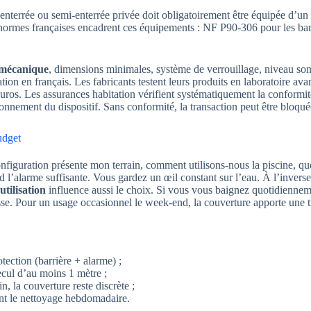
 enterrée ou semi-enterrée privée doit obligatoirement être équipée d’un
e normes françaises encadrent ces équipements : NF P90-306 pour les ba
 mécanique
, dimensions minimales, système de verrouillage, niveau sono
on en français. Les fabricants testent leurs produits en laboratoire avan
os. Les assurances habitation vérifient systématiquement la conformité
ionnement du dispositif. Sans conformité, la transaction peut être bloqué
udget
configuration présente mon terrain, comment utilisons-nous la piscine, qu
 l’alarme suffisante. Vous gardez un œil constant sur l’eau. À l’inverse
utilisation
influence aussi le choix. Si vous vous baignez quotidienneme
lesse. Pour un usage occasionnel le week-end, la couverture apporte une 
tection (barrière + alarme) ;
ecul d’au moins 1 mètre ;
n, la couverture reste discrète ;
ent le nettoyage hebdomadaire.