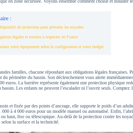
tique en zone sécurisée. Voyons ensemble comment choisir et installer le
ire :
ispositifs de protection pour prévenir les noyades
gations légales et normes à respecter en France
sissez votre équipement selon la configuration et votre budget
andes familles, chacune répondant aux obligations légales françaises. Pr
ent du périmètre du bassin. Son déclenchement vous alerte immédiatemen
t 800 euros. La barrière représente également une protection physique r
au bassin. Les enfants ne peuvent l’escalader ni l’ouvrir seuls. Comptez
assin et fixée par des points d’ancrage, elle supporte le poids d’un adult
e 1 000 à 4 000 euros pour un modèle manuel ou automatisé. Enfin, l’abri 
s ou haut, fixe ou télescopique. Au-delà de la protection contre les noya
selon la surface et la technicité.