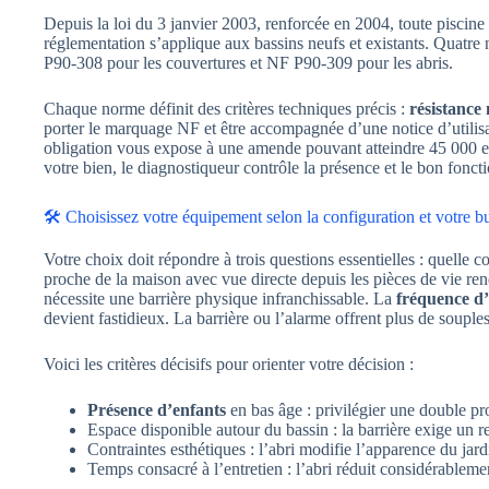
Depuis la loi du 3 janvier 2003, renforcée en 2004, toute piscine
réglementation s’applique aux bassins neufs et existants. Quatr
P90-308 pour les couvertures et NF P90-309 pour les abris.
Chaque norme définit des critères techniques précis :
résistance
porter le marquage NF et être accompagnée d’une notice d’utilisati
obligation vous expose à une amende pouvant atteindre 45 000 eur
votre bien, le diagnostiqueur contrôle la présence et le bon fonct
🛠️ Choisissez votre équipement selon la configuration et votre b
Votre choix doit répondre à trois questions essentielles : quelle 
proche de la maison avec vue directe depuis les pièces de vie rend
nécessite une barrière physique infranchissable. La
fréquence d’
devient fastidieux. La barrière ou l’alarme offrent plus de soup
Voici les critères décisifs pour orienter votre décision :
Présence d’enfants
en bas âge : privilégier une double pro
Espace disponible autour du bassin : la barrière exige un r
Contraintes esthétiques : l’abri modifie l’apparence du jardi
Temps consacré à l’entretien : l’abri réduit considérablem