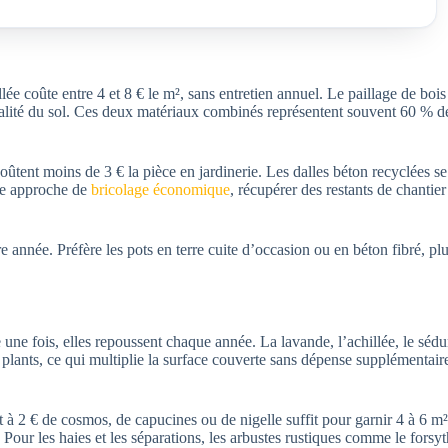
llée coûte entre 4 et 8 € le m², sans entretien annuel. Le paillage de bois
lité du sol. Ces deux matériaux combinés représentent souvent 60 % de
 coûtent moins de 3 € la pièce en jardinerie. Les dalles béton recyclées s
ne approche de
bricolage économique
, récupérer des restants de chantier
e année. Préfère les pots en terre cuite d’occasion ou en béton fibré, pl
e une fois, elles repoussent chaque année. La lavande, l’achillée, le sédu
s plants, ce qui multiplie la surface couverte sans dépense supplémenta
 à 2 € de cosmos, de capucines ou de nigelle suffit pour garnir 4 à 6 m
 Pour les haies et les séparations, les arbustes rustiques comme le forsy