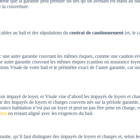
ême que la garantie peut prendre fin dès qu’un avenant est établi au bai
 la couverture.
ables au bail et des stipulations du
contrat de cautionnement
(et, le 
c une autre garantie couvrant les mêmes risques, comme une caution et
ne autre garantie couvrant les mêmes risques (caution ou assurance loye
itions Visale de votre bail et le périmètre exact de l’autre garantie, car 
’un impayé de loyer, et Visale vise d’abord les impayés de loyers et charg
ur des impayés de loyers et charges couverts nés sur la période garantie
ance habitation n’est pas un loyer et peut ne pas être prise en charge, e
tion
en restant aligné avec les exigences du bail.
antie, qu’il faut distinguer des impayés de loyers et charges et, selon le