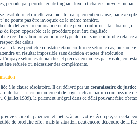
 période par période, en distinguant loyer et charges prévues au bail. 
use résolutoire et qu’elle vise bien le manquement en cause, par exemple 
roit” ne pourra pas être invoquée de la même manière.
ce de délivrer un commandement de payer conforme à la situation, en s
as de façon opposable et la procédure peut être fragilisée.
al de régularisation prévu pour ce type de bail, sans confondre relance a
respect des délais.
liée à la clause peut être constatée et/ou confirmée selon le cas, puis une
attendre un résultat impossible sans décision et actes d’exécution.
ez l’impayé selon les démarches et pièces demandées par Visale, en restan
eut être refusée ou nécessiter des compléments.
risation
e à la clause résolutoire. Il est délivré par un
commissaire de justice
ard du bail. Le commandement de payer délivré par un commissaire de jus
u 6 juillet 1989), le paiement intégral dans ce délai pouvant faire obstacl
e preuve claire du paiement et mettez à jour votre décompte, car cela peu
ible de produire effet, mais la situation peut encore dépendre de la faço