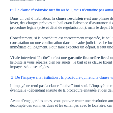
📜 La clause résolutoire met fin au bail, mais n’entraine pas au
Dans un bail d’habitation, la
clause résolutoire
est une phrase du
loyer, des charges prévues au bail et/ou l’absence d’assurance si ce 
procédure légale (acte et délai de régularisation), mais le départ 
Concrètement, si la procédure est correctement respectée, le bail p
constatation ou une confirmation dans un cadre judiciaire. Le loca
immédiate du logement. Pour faire exécuter un départ, il faut une
Visale intervient “à côté” : c’est une
garantie financière
liée à u
lisibilité si vous séparez bien les sujets : le bail et sa clause fix
impayés selon ses règles.
📄 De l’impayé à la résiliation : la procédure qui rend la clause v
L’impayé ne rend pas la clause “active” tout seul. L’impayé ne rend
éventuelle) dépendant ensuite de la procédure engagée et des déla
Avant d’engager des actes, vous pouvez tenter une résolution amia
décompte des sommes dues et les échanges avec le locataire, car