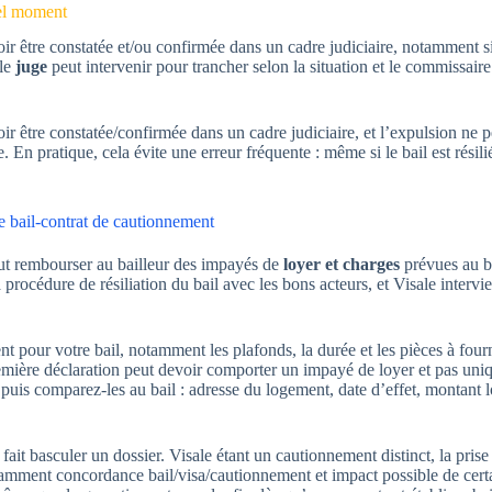
quel moment
evoir être constatée et/ou confirmée dans un cadre judiciaire, notamment s
 le
juge
peut intervenir pour trancher selon la situation et le commissaire 
evoir être constatée/confirmée dans un cadre judiciaire, et l’expulsion ne 
En pratique, cela évite une erreur fréquente : même si le bail est résilié
nce bail-contrat de cautionnement
peut rembourser au bailleur des impayés de
loyer et charges
prévues au ba
 procédure de résiliation du bail avec les bons acteurs, et Visale intervie
pour votre bail, notamment les plafonds, la durée et les pièces à fournir
première déclaration peut devoir comporter un impayé de loyer et pas un
, puis comparez-les au bail : adresse du logement, date d’effet, montant 
fait basculer un dossier. Visale étant un cautionnement distinct, la pris
otamment concordance bail/visa/cautionnement et impact possible de cert