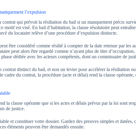
tomatiquement l’expulsion
 contrat qui prévoit la résiliation du bail si un manquement précis surv
motif est visé. En bail d’habitation, la clause résolutoire peut entraîner 
forcé du locataire relève d’une procédure d’expulsion distincte.
eut être considéré comme résilié à compter de la date retenue par les act
taire peut alors être regardé comme n’ayant plus de titre d’occupation, 
 phase dédiée avec les acteurs compétents, dont un commissaire de justic
n contrat distinct du bail, et non un levier pour accélérer la résiliation
ent le cadre du contrat, la procédure (acte et délai) rend la clause opérant
alable
 la clause opérante que si les actes et délais prévus par la loi sont resp
is de justice.
ble et constituer votre dossier. Gardez des preuves simples et datées, c
 ces éléments peuvent être demandés ensuite.