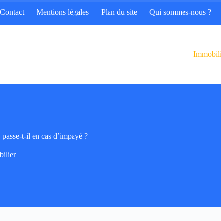
Contact
Mentions légales
Plan du site
Qui sommes-nous ?
Immobili
e passe-t-il en cas d’impayé ?
ilier