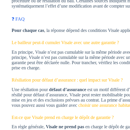
procédure ou de résiliation du bail. Certaines sources indiquent m
systématiquement l’effet d’une modification avant de compter sur
❓ FAQ
Pour chaque cas
, la réponse dépend des conditions Visale applic
Le bailleur peut-il cumuler Visale avec une autre garantie ?
En principe, Visale n’est pas cumulable sur la même période ave
principe, Visale n’est pas cumulable sur la même période avec u
garantie peut être déclarée nulle. Pour trancher, vérifiez les cond
prise en charge.
Résiliation pour défaut d’assurance : quel impact sur Visale ?
Une résiliation pour
défaut d’assurance
est un motif différent d
résilié pour défaut d’assurance, Visale peut rester mobilisable po
mise en jeu et des exclusions prévues au contrat. La prime d’assur
vous pouvez aussi vous guider avec
choisir une assurance habita
Est-ce que Visale prend en charge le dépôt de garantie ?
En règle générale,
Visale ne prend pas
en charge le dépôt de gar