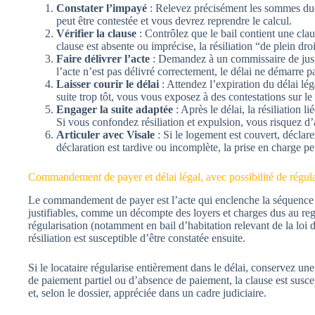
Constater l’impayé
: Relevez précisément les sommes dues,
peut être contestée et vous devrez reprendre le calcul.
Vérifier la clause
: Contrôlez que le bail contient une cla
clause est absente ou imprécise, la résiliation “de plein d
Faire délivrer l’acte
: Demandez à un commissaire de justi
l’acte n’est pas délivré correctement, le délai ne démarre p
Laisser courir le délai
: Attendez l’expiration du délai lég
suite trop tôt, vous vous exposez à des contestations sur le 
Engager la suite adaptée
: Après le délai, la résiliation 
Si vous confondez résiliation et expulsion, vous risquez d’
Articuler avec Visale
: Si le logement est couvert, déclar
déclaration est tardive ou incomplète, la prise en charge p
Commandement de payer et délai légal, avec possibilité de régula
Le commandement de payer est l’acte qui enclenche la séquence lié
justifiables, comme un décompte des loyers et charges dus au reg
régularisation (notamment en bail d’habitation relevant de la loi d
résiliation est susceptible d’être constatée ensuite.
Si le locataire régularise entièrement dans le délai, conservez un
de paiement partiel ou d’absence de paiement, la clause est suscept
et, selon le dossier, appréciée dans un cadre judiciaire.