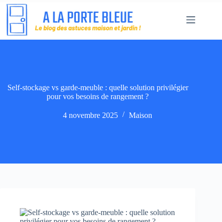
Passer
au
contenu
Self-stockage vs garde-meuble : quelle solution privilégier
pour vos besoins de rangement ?
4 novembre 2025
Maison