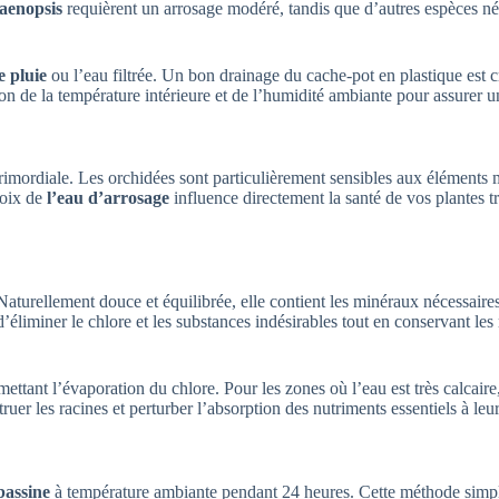
aenopsis
requièrent un arrosage modéré, tandis que d’autres espèces néc
e pluie
ou l’eau filtrée. Un bon drainage du cache-pot en plastique est c
on de la température intérieure et de l’humidité ambiante pour assurer u
st primordiale. Les orchidées sont particulièrement sensibles aux élément
hoix de
l’eau d’arrosage
influence directement la santé de vos plantes t
 Naturellement douce et équilibrée, elle contient les minéraux nécessaire
 d’éliminer le chlore et les substances indésirables tout en conservant le
tant l’évaporation du chlore. Pour les zones où l’eau est très calcaire, 
uer les racines et perturber l’absorption des nutriments essentiels à le
bassine
à température ambiante pendant 24 heures. Cette méthode simpl