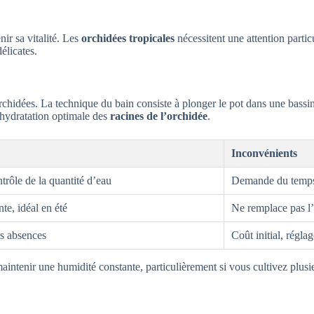
nir sa vitalité. Les
orchidées tropicales
nécessitent une attention partic
élicates.
rchidées. La technique du bain consiste à plonger le pot dans une bass
 hydratation optimale des
racines de l’orchidée
.
Inconvénients
rôle de la quantité d’eau
Demande du temps,
te, idéal en été
Ne remplace pas l’
es absences
Coût initial, régla
aintenir une humidité constante, particulièrement si vous cultivez plusi