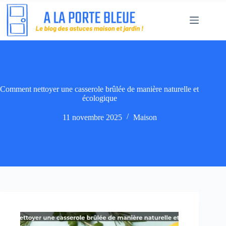
Passer
au
contenu
Comment nettoyer une casserole brûlée de manière naturelle et
écologique
11 novembre 2025
Maison