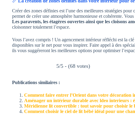
📏
La création de zones définies dans votre intérieur pour or
Créer des zones définies est l’une des meilleures stratégies pour 
permet de créer une atmosphère harmonieuse et cohérente. Vous pou
Les paravents, les étagères ouvertes ainsi que les cloisons a
cloisonner totalement l’espace.
Vous l’avez compris ! Un agencement intérieur réfléchi est la clé
disponibles sur le net pour vous inspirer. Faire appel à des spécia
ils vous suggéreront les meilleures options pour optimiser l’espac
5/5 - (68 votes)
Publications similaires :
Comment faire entrer l’Orient dans votre décoration i
Aménager un intérieur durable avec ldeo interieurs : éc
Méridienne lit convertible : tout savoir pour choisir l
Comment choisir le ciel de lit bébé idéal pour une cham