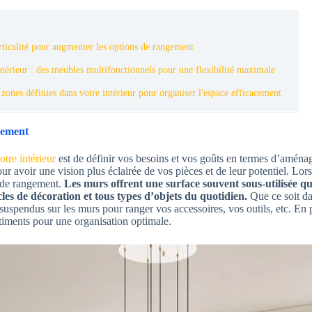
erticalité pour augmenter les options de rangement
térieur : des meubles multifonctionnels pour une flexibilité maximale
 zones définies dans votre intérieur pour organiser l'espace efficacement
ngement
tre intérieur
est de définir vos besoins et vos goûts en termes d’aménag
 avoir une vision plus éclairée de vos pièces et de leur potentiel. Lorsqu
s de rangement.
Les murs offrent une surface souvent sous-utilisée q
icles de décoration et tous types d’objets du quotidien.
Que ce soit da
uspendus sur les murs pour ranger vos accessoires, vos outils, etc. En p
artiments pour une organisation optimale.