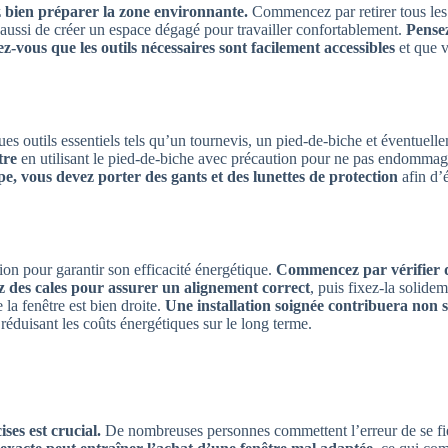
 bien préparer la zone environnante.
Commencez par retirer tous les 
aussi de créer un espace dégagé pour travailler confortablement.
Pensez
z-vous que les outils nécessaires sont facilement accessibles
et que 
s outils essentiels tels qu’un tournevis, un pied-de-biche et éventuellem
tre
en utilisant le pied-de-biche avec précaution pour ne pas endommage
pe, vous devez porter des gants et des lunettes de protection
afin d’é
sion pour garantir son efficacité énergétique.
Commencez par vérifier q
ez des cales pour assurer un alignement correct
, puis fixez-la solidem
 la fenêtre est bien droite.
Une installation soignée contribuera non s
 réduisant les coûts énergétiques sur le long terme.
ses est crucial.
De nombreuses personnes commettent l’erreur de se fie