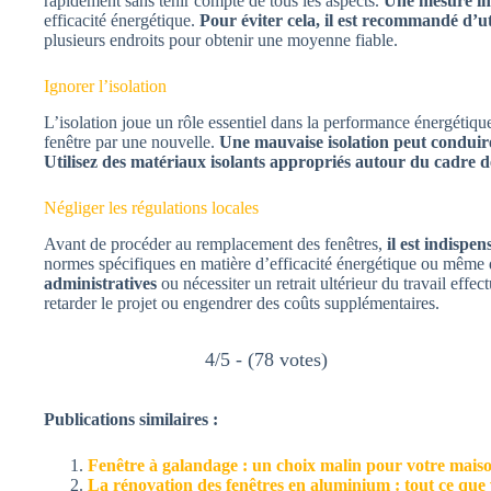
rapidement sans tenir compte de tous les aspects.
Une mesure ine
efficacité énergétique.
Pour éviter cela, il est recommandé d’u
plusieurs endroits pour obtenir une moyenne fiable.
Ignorer l’isolation
L’isolation joue un rôle essentiel dans la performance énergétiqu
fenêtre par une nouvelle.
Une mauvaise isolation peut conduire 
Utilisez des matériaux isolants appropriés autour du cadre de
Négliger les régulations locales
Avant de procéder au remplacement des fenêtres,
il est indispe
normes spécifiques en matière d’efficacité énergétique ou même des
administratives
ou nécessiter un retrait ultérieur du travail effec
retarder le projet ou engendrer des coûts supplémentaires.
4/5 - (78 votes)
Publications similaires :
Fenêtre à galandage : un choix malin pour votre mais
La rénovation des fenêtres en aluminium : tout ce que