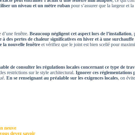
xacte peut entraîner l’achat d’une fenêtre mal adaptée
, ce qui com
tiliser un niveau et un mètre ruban
pour s’assurer que la largeur et la
e d’une fenêtre.
Beaucoup négligent cet aspect lors de l’installation
,
à des pertes de chaleur significatives en hiver et à une surchauffe 
 la nouvelle fenêtre
et vérifiez que le joint est bien scellé pour maximi
nsable de consulter les régulations locales concernant ce type de tra
 restrictions sur le style architectural.
Ignorer ces réglementations 
tué.
En se renseignant au préalable sur les exigences locales
, on évit
on neuve
 vous devez savoir