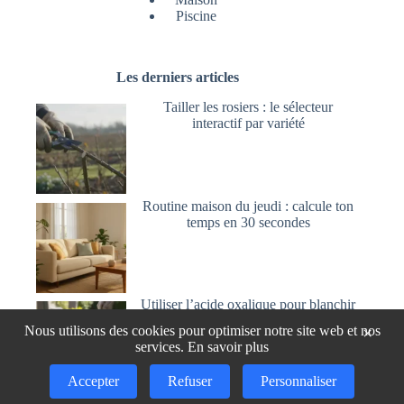
Piscine
Les derniers articles
Tailler les rosiers : le sélecteur
interactif par variété
Routine maison du jeudi : calcule ton
temps en 30 secondes
Utiliser l’acide oxalique pour blanchir
et nettoyer le bois
Nous utilisons des cookies pour optimiser notre site web et nos
×
services.
En savoir plus
Accepter
Refuser
Personnaliser
Copyright © 2026