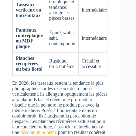
Graphique et
Tasseaux
tendance,
20 à 50
verticaux ou
Intermédiaire
allonge les
€/m²
horizontaux
pièces basses
Panneaux
Épuré, wabi-
contreplaqué
25 à 60
sabi,
Intermédiaire
ou MDF
€/m²
contemporain
plaqué
Planches
Rustique,
Créatif et
10 à 40
récupérées
brut, bohème
accessible
€/m²
ou bois flotté
En 2026, les tasseaux restent la tendance la plus
photographiée sur les réseaux déco : posés
verticalement, ils allongent optiquement les pièces
aux plafonds bas et créent une profondeur
visuelle que la peinture ne produit pas avec la
même matière. Posés à l’horizontale dans un
couloir étroit, ils élargissent la perception de
l’espace. Les planches récupérées séduisent pour
leur caractère unique, à associer naturellement à
une
décoration bohème
pour un résultat cohérent.