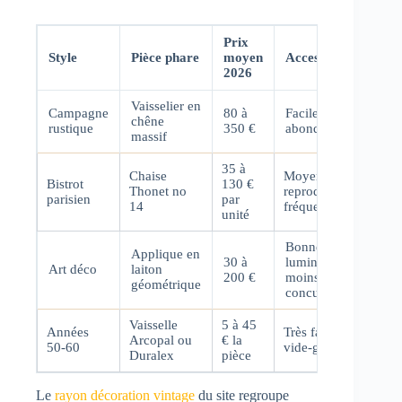
Prix
Style
Pièce phare
moyen
Accessibilité
2026
Vaisselier en
Campagne
80 à
Facile : stock
chêne
rustique
350 €
abondant
massif
35 à
Chaise
Moyenne :
Bistrot
130 €
Thonet no
reproductions
parisien
par
14
fréquentes
unité
Bonne :
Applique en
30 à
luminaires
Art déco
laiton
200 €
moins
géométrique
concurrencés
Vaisselle
5 à 45
Années
Très facile :
Arcopal ou
€ la
50-60
vide-greniers
Duralex
pièce
Le
rayon décoration vintage
du site regroupe