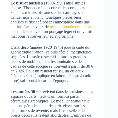
Le
bistrot parisien
(1900-1950) mise sur les
chaises Thonet en bois courbé, les comptoirs en
zinc, les miroirs biseautés et les carrelages à
damier noir et blanc. Quelques pièces bien
choisies suffisent à poser l’atmosphère dans une
cuisine. Les travaux de
restauration de ces pièces
demandent souvent un ponçage léger et un vernis
mat pour retrouver leur éclat d’origine.
L’
art déco
(années 1920-1940) joue la carte du
géométrique : laiton, velours côtelé, marqueteries
soignées. Le style reste élitiste sur les grandes
pièces de mobilier, mais les luminaires et les
cadres de cette époque se trouvent à partir de 30 €
en 2026. Pour un résultat réussi, un ou deux
éléments forts (applique en laiton, tableau à cadre
doré) suffisent à incarner l’époque.
Les
années 50-60
revivent dans les cuisines et les
espaces ouverts : teck clair, formica pastel,
céramiques graphiques. Le mobilier scandinave
de cette période atteint des prix élevés sur les
plateformes de revente, mais la vaisselle et les
objets décoratifs restent abordables. L’univers de