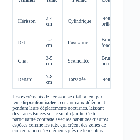
di
Frag
2-4
Noir
Hérisson
Cylindrique
d’ins
cm
brillant
visib
1-2
Brun
Extré
Rat
Fusiforme
cm
foncé
point
3-5
Brun-
Chat
Segmentée
Forte
cm
noir
5-8
Reste
Renard
Torsadée
Noir
cm
poils
Les excréments de hérisson se distinguent par
leur
disposition isolée
: ces animaux défèquent
pendant leurs déplacements nocturnes, laissant
des traces isolées sur le sol du jardin. Cette
particularité contraste avec les habitudes d’autres
espèces comme les rats, qui créent des zones de
concentration d’excréments près de leurs abris.