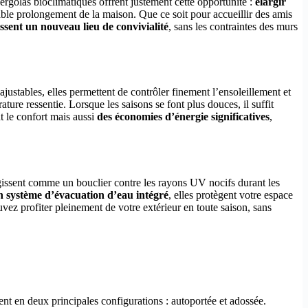
pergolas bioclimatiques offrent justement cette opportunité :
élargir
itable prolongement de la maison. Que ce soit pour accueillir des amis
issent un nouveau lieu de convivialité
, sans les contraintes des murs
ajustables, elles permettent de contrôler finement l’ensoleillement et
rature ressentie. Lorsque les saisons se font plus douces, il suffit
t le confort mais aussi
des économies d’énergie significatives
,
agissent comme un bouclier contre les rayons UV nocifs durant les
n système d’évacuation d’eau intégré
, elles protègent votre espace
uvez profiter pleinement de votre extérieur en toute saison, sans
ent en deux principales configurations : autoportée et adossée.