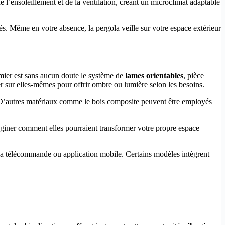
de l’ensoleillement et de la ventilation, créant un microclimat adaptable
s. Même en votre absence, la pergola veille sur votre espace extérieur
remier est sans aucun doute le système de
lames orientables
, pièce
er sur elles-mêmes pour offrir ombre ou lumière selon les besoins.
ues. D’autres matériaux comme le bois composite peuvent être employés
maginer comment elles pourraient transformer votre propre espace
via télécommande ou application mobile. Certains modèles intègrent