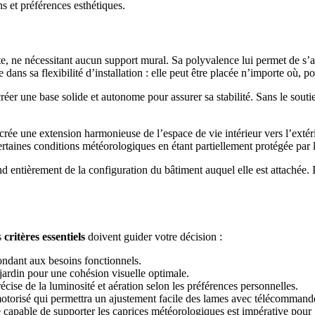
s et préférences esthétiques.
e, ne nécessitant aucun support mural. Sa polyvalence lui permet de s’ad
dans sa flexibilité d’installation : elle peut être placée n’importe où, po
créer une base solide et autonome pour assurer sa stabilité. Sans le souti
crée une extension harmonieuse de l’espace de vie intérieur vers l’extér
 certaines conditions météorologiques en étant partiellement protégée par 
end entièrement de la configuration du bâtiment auquel elle est attachée
s
critères essentiels
doivent guider votre décision :
ondant aux besoins fonctionnels.
jardin pour une cohésion visuelle optimale.
cise de la luminosité et aération selon les préférences personnelles.
otorisé qui permettra un ajustement facile des lames avec télécommand
capable de supporter les caprices météorologiques est impérative pour ga