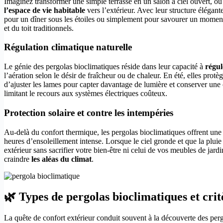
Imaginez transformer une simple terrasse en un salon à ciel ouvert, où 
l’espace de vie habitable
vers l’extérieur. Avec leur structure élégant
pour un dîner sous les étoiles ou simplement pour savourer un moment
et du toit traditionnels.
Régulation climatique naturelle
Le génie des pergolas bioclimatiques réside dans leur capacité à
régul
l’aération selon le désir de fraîcheur ou de chaleur. En été, elles protèg
d’ajuster les lames pour capter davantage de lumière et conserver une 
limitant le recours aux systèmes électriques coûteux.
Protection solaire et contre les intempéries
Au-delà du confort thermique, les pergolas bioclimatiques offrent une
heures d’ensoleillement intense. Lorsque le ciel gronde et que la pluie
extérieur sans sacrifier votre bien-être ni celui de vos meubles de jard
craindre
les aléas du climat
.
🌿 Types de pergolas bioclimatiques et crit
La quête de confort extérieur conduit souvent à la découverte des pergo