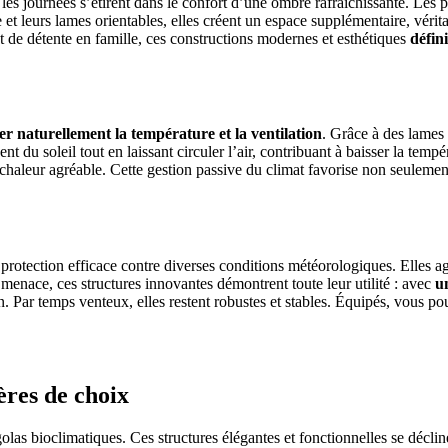
les journées s’étirent dans le confort d’une ombre rafraîchissante. Les 
e et leurs lames orientables, elles créent un espace supplémentaire, vér
 de détente en famille, ces constructions modernes et esthétiques
défin
er naturellement la température et la ventilation
. Grâce à des lames 
ent du soleil tout en laissant circuler l’air, contribuant à baisser la tempé
chaleur agréable. Cette gestion passive du climat favorise non seulemen
 protection efficace contre diverses conditions météorologiques. Elles 
 menace, ces structures innovantes démontrent toute leur utilité : avec
u
in. Par temps venteux, elles restent robustes et stables. Équipés, vous po
ères de choix
las bioclimatiques. Ces structures élégantes et fonctionnelles se déclin