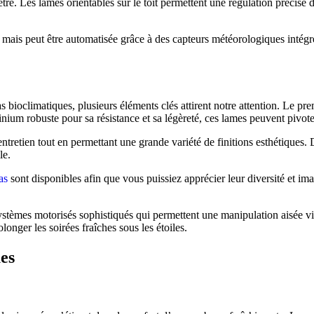
être. Les lames orientables sur le toit permettent une régulation précise 
ais peut être automatisée grâce à des capteurs météorologiques intégré
las bioclimatiques, plusieurs éléments clés attirent notre attention. Le p
nium robuste pour sa résistance et sa légèreté, ces lames peuvent pivot
é d’entretien tout en permettant une grande variété de finitions esthétiq
le.
as
sont disponibles afin que vous puissiez apprécier leur diversité et i
systèmes motorisés sophistiqués qui permettent une manipulation aisée 
onger les soirées fraîches sous les étoiles.
ues