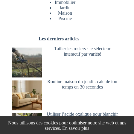
Immobilier
Jardin
Maison
Piscine
Les derniers articles
Tailler les rosiers : le sélecteur
interactif par variété
Routine maison du jeudi : calcule ton
temps en 30 secondes
Utiliser l’acide oxalique pour blanchir
et nettoyer le bois
Nous utilisons des cookies pour optimiser notre site web et nos
×
services.
En savoir plus