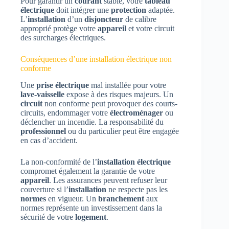
Pour garantir un
courant
stable, votre
tableau
électrique
doit intégrer une
protection
adaptée.
L’
installation
d’un
disjoncteur
de calibre
approprié protège votre
appareil
et votre circuit
des surcharges électriques.
Conséquences d’une installation électrique non
conforme
Une
prise électrique
mal installée pour votre
lave-vaisselle
expose à des risques majeurs. Un
circuit
non conforme peut provoquer des courts-
circuits, endommager votre
électroménager
ou
déclencher un incendie. La responsabilité du
professionnel
ou du particulier peut être engagée
en cas d’accident.
La non-conformité de l’
installation électrique
compromet également la garantie de votre
appareil
. Les assurances peuvent refuser leur
couverture si l’
installation
ne respecte pas les
normes
en vigueur. Un
branchement
aux
normes représente un investissement dans la
sécurité de votre
logement
.