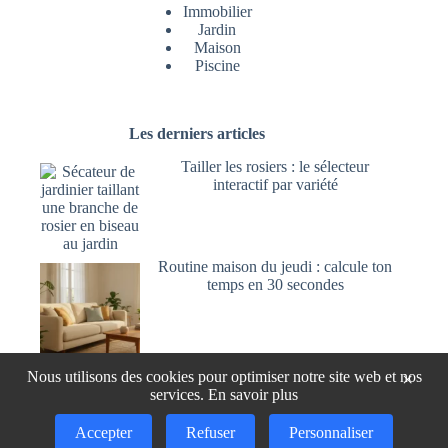
Immobilier
Jardin
Maison
Piscine
Les derniers articles
Tailler les rosiers : le sélecteur
interactif par variété
Routine maison du jeudi : calcule ton
temps en 30 secondes
Utiliser l’acide oxalique pour blanchir
Nous utilisons des cookies pour optimiser notre site web et nos
×
et nettoyer le bois
services.
En savoir plus
Accepter
Refuser
Personnaliser