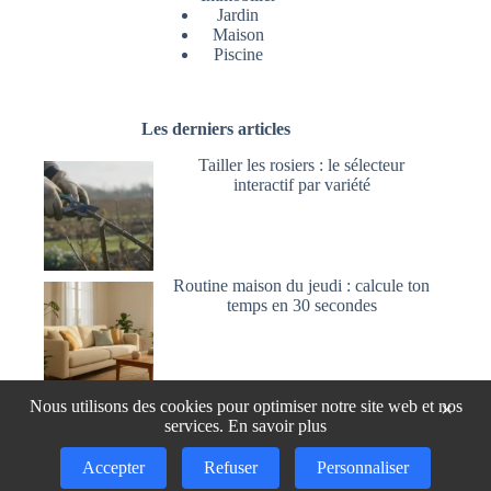
Jardin
Maison
Piscine
Les derniers articles
Tailler les rosiers : le sélecteur
interactif par variété
Routine maison du jeudi : calcule ton
temps en 30 secondes
Utiliser l’acide oxalique pour blanchir
Nous utilisons des cookies pour optimiser notre site web et nos
×
et nettoyer le bois
services.
En savoir plus
Accepter
Refuser
Personnaliser