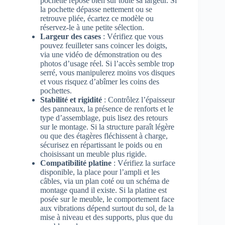
pochette repose bien sur toute sa largeur. Si
la pochette dépasse nettement ou se
retrouve pliée, écartez ce modèle ou
réservez-le à une petite sélection.
Largeur des cases
: Vérifiez que vous
pouvez feuilleter sans coincer les doigts,
via une vidéo de démonstration ou des
photos d’usage réel. Si l’accès semble trop
serré, vous manipulerez moins vos disques
et vous risquez d’abîmer les coins des
pochettes.
Stabilité et rigidité
: Contrôlez l’épaisseur
des panneaux, la présence de renforts et le
type d’assemblage, puis lisez des retours
sur le montage. Si la structure paraît légère
ou que des étagères fléchissent à charge,
sécurisez en répartissant le poids ou en
choisissant un meuble plus rigide.
Compatibilité platine
: Vérifiez la surface
disponible, la place pour l’ampli et les
câbles, via un plan coté ou un schéma de
montage quand il existe. Si la platine est
posée sur le meuble, le comportement face
aux vibrations dépend surtout du sol, de la
mise à niveau et des supports, plus que du