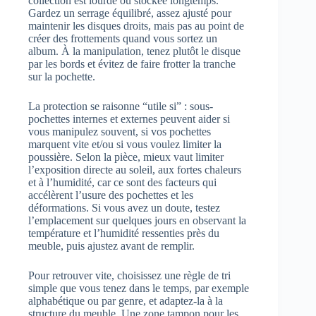
collection est lourde ou stockée longtemps.
Gardez un serrage équilibré, assez ajusté pour
maintenir les disques droits, mais pas au point de
créer des frottements quand vous sortez un
album. À la manipulation, tenez plutôt le disque
par les bords et évitez de faire frotter la tranche
sur la pochette.
La protection se raisonne “utile si” : sous-
pochettes internes et externes peuvent aider si
vous manipulez souvent, si vos pochettes
marquent vite et/ou si vous voulez limiter la
poussière. Selon la pièce, mieux vaut limiter
l’exposition directe au soleil, aux fortes chaleurs
et à l’humidité, car ce sont des facteurs qui
accélèrent l’usure des pochettes et les
déformations. Si vous avez un doute, testez
l’emplacement sur quelques jours en observant la
température et l’humidité ressenties près du
meuble, puis ajustez avant de remplir.
Pour retrouver vite, choisissez une règle de tri
simple que vous tenez dans le temps, par exemple
alphabétique ou par genre, et adaptez-la à la
structure du meuble. Une zone tampon pour les