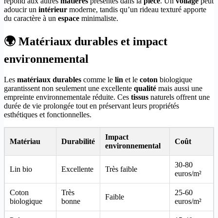
répond aux autres
matières
présentes dans la
pièce
. Un
voilage
peut
adoucir un
intérieur
moderne, tandis qu’un rideau texturé apporte
du caractère à un
espace
minimaliste.
🌍 Matériaux durables et impact
environnemental
Les
matériaux durables
comme le
lin
et le
coton
biologique
garantissent non seulement une excellente
qualité
mais aussi une
empreinte environnementale réduite. Ces
tissus
naturels offrent une
durée de vie prolongée tout en préservant leurs propriétés
esthétiques et fonctionnelles.
Impact
Matériau
Durabilité
Coût
environnemental
30-80
Lin bio
Excellente
Très faible
euros/m²
Coton
Très
25-60
Faible
biologique
bonne
euros/m²