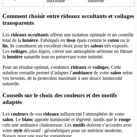
maximale
naturelle
Comment choisir entre rideaux occultants et voilages
transparents
Les
rideaux occultants
offrent une isolation optimale et un contrôle
total de la
lumière
. Fabriqués en
tissu
épais comme le
coton
ou le
lin
, ils constituent un excellent choix pour les
salons
très exposés.
Les
voilages
, plus légers, créent une atmosphère aérienne en filtrant
la
lumière
naturelle tout en préservant votre intimité.
Pour un résultat optimal, combinez
rideaux
et
voilages
. Cette
solution versatile permet d’adapter l’
ambiance
de votre
salon
selon
vos besoins, de la protection maximale à une douce luminosité
naturelle.
Conseils sur le choix des couleurs et des motifs
adaptés
Les
couleurs
de vos
rideaux
influencent l’atmosphère de votre
salon
. Le
blanc
apporte luminosité et légèreté, tandis que le
rouge
crée une ambiance chaleureuse. Les
motifs
doivent s’accorder avec
votre
style
décoratif : géométriques pour un intérieur moderne,
floraux pour une touche romantique.