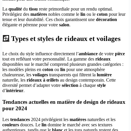
La
qualité
du
tissu
reste primordiale pour un rendu optimal.
Privilégiez des
matières
nobles comme le
lin
ou le
coton
pour leur
tenue et leur durabilité. Ces choix garantissent une
décoration
élégante et pérenne pour votre
salon
.
🪟 Types et styles de rideaux et voilages
Le choix du style influence directement l’
ambiance
de votre
pièce
tout en reflétant votre personnalité. La gamme des
rideaux
disponibles sur le marché comprend plusieurs grandes catégories :
les modèles pleins en
coton
ou
lin
pour une atmosphère
chaleureuse, les
voilages
transparents qui filtrent la
lumière
naturelle, les
rideaux à œillets
au design contemporain. Cette
diversité permet d’adapter votre
sélection
à chaque
style
d’
intérieur
.
Tendances actuelles en matière de design de rideaux
pour 2024
Les
tendances
2024 privilégient les
matières
naturelles et les
couleurs
douces. Le
lin
domine le marché avec ses textures
authentiques, tandis que le
blanc
et les tons naturels restent des