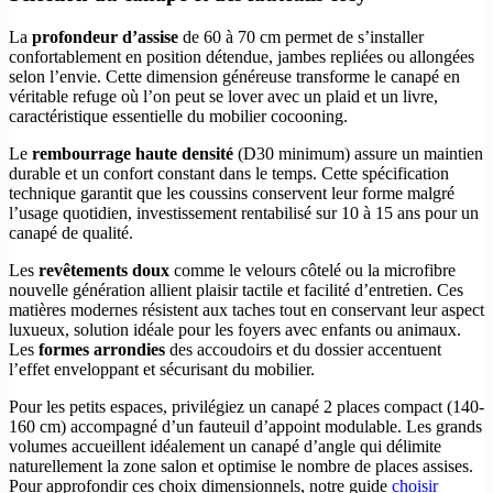
La
profondeur d’assise
de 60 à 70 cm permet de s’installer
confortablement en position détendue, jambes repliées ou allongées
selon l’envie. Cette dimension généreuse transforme le canapé en
véritable refuge où l’on peut se lover avec un plaid et un livre,
caractéristique essentielle du mobilier cocooning.
Le
rembourrage haute densité
(D30 minimum) assure un maintien
durable et un confort constant dans le temps. Cette spécification
technique garantit que les coussins conservent leur forme malgré
l’usage quotidien, investissement rentabilisé sur 10 à 15 ans pour un
canapé de qualité.
Les
revêtements doux
comme le velours côtelé ou la microfibre
nouvelle génération allient plaisir tactile et facilité d’entretien. Ces
matières modernes résistent aux taches tout en conservant leur aspect
luxueux, solution idéale pour les foyers avec enfants ou animaux.
Les
formes arrondies
des accoudoirs et du dossier accentuent
l’effet enveloppant et sécurisant du mobilier.
Pour les petits espaces, privilégiez un canapé 2 places compact (140-
160 cm) accompagné d’un fauteuil d’appoint modulable. Les grands
volumes accueillent idéalement un canapé d’angle qui délimite
naturellement la zone salon et optimise le nombre de places assises.
Pour approfondir ces choix dimensionnels, notre guide
choisir