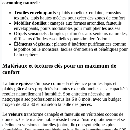
cocooning naturel
:
Textiles enveloppants
: plaids moelleux en laine, coussins
texturés, tapis hautes mèches pour créer des zones de confort
Mobilier douillet
: canapés aux formes arrondies, fauteuils
enveloppants, poufs modulables pour multiplier les assises
Objets sensoriels
: bougies parfumées aux senteurs naturelles,
diffuseurs d’huiles essentielles pour stimuler l’odorat
Éléments végétaux
: plantes d’intérieur purificatrices comme
le pothos ou le monstera, faciles d’entretien et bénéfiques pour
l’atmosphère
Matériaux et textures clés pour un maximum de
confort
La
laine épaisse
s’impose comme la référence pour les tapis et
plaids grâce à ses propriétés isolantes exceptionnelles et sa capacité à
réguler naturellement l’humidité. Son entretien nécessite un
nettoyage à sec professionnel tous les 6 à 8 mois, avec un budget
moyen de 30 à 80 euros selon la taille des pièces.
Le
velours
transforme canapés et fauteuils en véritables cocons de
douceur. Cette matière noble résiste bien à l’usure quotidienne et se
décline en versions naturelles (coton, lin) ou synthétiques plus
abordables. Son aspect sophistiqué justifie un investissement de 800