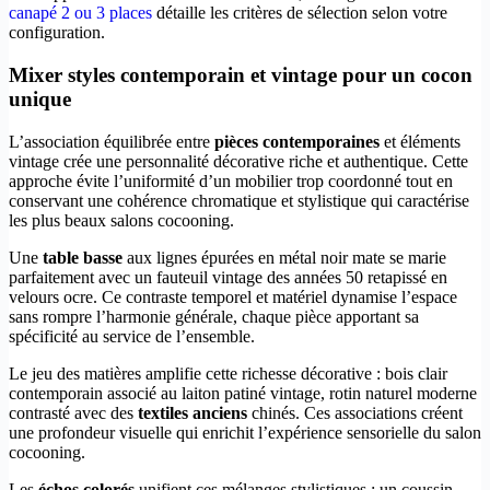
canapé 2 ou 3 places
détaille les critères de sélection selon votre
configuration.
Mixer styles contemporain et vintage pour un cocon
unique
L’association équilibrée entre
pièces contemporaines
et éléments
vintage crée une personnalité décorative riche et authentique. Cette
approche évite l’uniformité d’un mobilier trop coordonné tout en
conservant une cohérence chromatique et stylistique qui caractérise
les plus beaux salons cocooning.
Une
table basse
aux lignes épurées en métal noir mate se marie
parfaitement avec un fauteuil vintage des années 50 retapissé en
velours ocre. Ce contraste temporel et matériel dynamise l’espace
sans rompre l’harmonie générale, chaque pièce apportant sa
spécificité au service de l’ensemble.
Le jeu des matières amplifie cette richesse décorative : bois clair
contemporain associé au laiton patiné vintage, rotin naturel moderne
contrasté avec des
textiles anciens
chinés. Ces associations créent
une profondeur visuelle qui enrichit l’expérience sensorielle du salon
cocooning.
Les
échos colorés
unifient ces mélanges stylistiques : un coussin