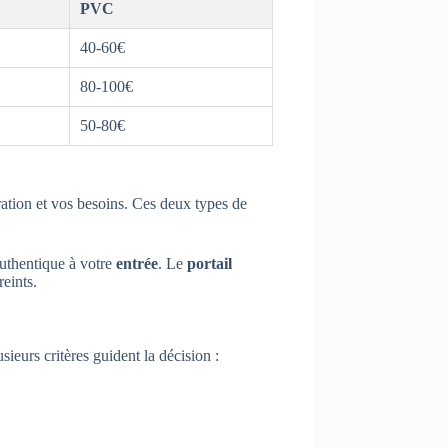
PVC
40-60€
80-100€
50-80€
ration et vos besoins. Ces deux types de
authentique à votre
entrée
. Le
portail
eints.
usieurs critères guident la décision :