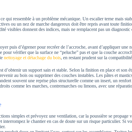
e qui ressemble à un problème mécanique. Un escalier terne mais stable
 actives ou un nez de marche dangereux doit être repris avant toute finit
idité visibles donnent des indices, mais ne remplacent pas un diagnostic 
ettoyer puis d’égrener pour recréer de l’accroche, avant d’appliquer une 
ne pour vérifier que la surface ne “peluche” pas et que la couche accro
 le
nettoyage et détachage du bois
, en restant prudent sur la compatibilité
é est d’obtenir un support sain et stable. Selon la finition en place et son 
 revenir au bois ou supprimer des couches instables. Les pâtes et mastics
ndent souvent une reprise plus structurelle comme un insert, un renfort
endroits comme les marches, contremarches ou limons, avec une réparati
e
ctions simples et prévoyez une ventilation, car la poussière se propage vi
et interrompez le chantier en cas de doute sur un risque particulier. Si
ier.
 produit doux en limitant l’eau, surtout sur les assemblages. Traitez les