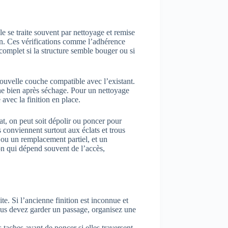
 se traite souvent par nettoyage et remise
ion. Ces vérifications comme l’adhérence
complet si la structure semble bouger ou si
nouvelle couche compatible avec l’existant.
che bien après séchage. Pour un nettoyage
 avec la finition en place.
état, on peut soit dépolir ou poncer pour
 conviennent surtout aux éclats et trous
 ou un remplacement partiel, et un
on qui dépend souvent de l’accès,
te. Si l’ancienne finition est inconnue et
 vous devez garder un passage, organisez une
 taches avant de poncer si elles traversent