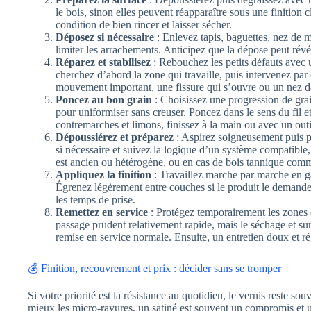
le bois, sinon elles peuvent réapparaître sous une finition 
condition de bien rincer et laisser sécher.
Déposez si nécessaire
: Enlevez tapis, baguettes, nez de m
limiter les arrachements. Anticipez que la dépose peut révéle
Réparez et stabilisez
: Rebouchez les petits défauts avec 
cherchez d’abord la zone qui travaille, puis intervenez par 
mouvement important, une fissure qui s’ouvre ou un nez dan
Poncez au bon grain
: Choisissez une progression de grains
pour uniformiser sans creuser. Poncez dans le sens du fil et
contremarches et limons, finissez à la main ou avec un outi
Dépoussiérez et préparez
: Aspirez soigneusement puis pa
si nécessaire et suivez la logique d’un système compatible, s
est ancien ou hétérogène, ou en cas de bois tannique comme
Appliquez la finition
: Travaillez marche par marche en ga
Égrenez légèrement entre couches si le produit le demande 
les temps de prise.
Remettez en service
: Protégez temporairement les zones d
passage prudent relativement rapide, mais le séchage et sur
remise en service normale. Ensuite, un entretien doux et ré
💰 Finition, recouvrement et prix : décider sans se tromper
Si votre priorité est la résistance au quotidien, le vernis reste
mieux les micro-rayures, un satiné est souvent un compromis et un 