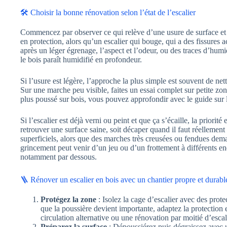
🛠️ Choisir la bonne rénovation selon l’état de l’escalier
Commencez par observer ce qui relève d’une usure de surface et c
en protection, alors qu’un escalier qui bouge, qui a des fissures
après un léger égrenage, l’aspect et l’odeur, ou des traces d’hum
le bois paraît humidifié en profondeur.
Si l’usure est légère, l’approche la plus simple est souvent de n
Sur une marche peu visible, faites un essai complet sur petite zo
plus poussé sur bois, vous pouvez approfondir avec le guide sur
Si l’escalier est déjà verni ou peint et que ça s’écaille, la priorit
retrouver une surface saine, soit décaper quand il faut réellement
superficiels, alors que des marches très creusées ou fendues dema
grincement peut venir d’un jeu ou d’un frottement à différents 
notamment par dessous.
🪜 Rénover un escalier en bois avec un chantier propre et durabl
Protégez la zone
: Isolez la cage d’escalier avec des prote
que la poussière devient importante, adaptez la protection 
circulation alternative ou une rénovation par moitié d’escal
Préparez la surface
: Dépoussiérez puis dégraissez avec un