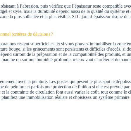
 résistant à l’abrasion, puis vérifiez que l’épaisseur reste compatible a
et et style, mais la durabilité dépend aussi de la qualité du système et
zone la plus sollicitée et la plus visible. Si l’ajout d’épaisseur risque de
onnel (critères de décision) ?
éparations restent superficielles, et si vous pouvez immobiliser la zone 
ure bouge, si les grincements sont persistants et difficiles d’accès, si d
t dépend surtout de la préparation et de la compatibilité des produits, et u
de marche ou sur une humidité profonde, mieux vaut s’arrêter et demande
seulement avec la peinture. Les postes qui pèsent le plus sont le dépoli
ème de peinture et parfois une protection de finition si elle est prévue p
 et la contrainte de circulation font aussi varier le coût, tout comme le
e, planifiez une immobilisation réaliste et choisissez un système primaire