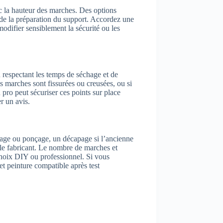
vec la hauteur des marches. Des options
 de la préparation du support. Accordez une
 modifier sensiblement la sécurité ou les
en respectant les temps de séchage et de
es marches sont fissurées ou creusées, ou si
n pro peut sécuriser ces points sur place
r un avis.
ssage ou ponçage, un décapage si l’ancienne
ar le fabricant. Le nombre de marches et
 choix DIY ou professionnel. Si vous
 et peinture compatible après test