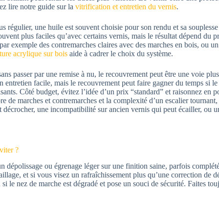
z lire notre guide sur la
vitrification et entretien du vernis
.
lus régulier, une huile est souvent choisie pour son rendu et sa souples
uvent plus faciles qu’avec certains vernis, mais le résultat dépend du p
s, par exemple des contremarches claires avec des marches en bois, ou un
ture acrylique sur bois
aide à cadrer le choix du système.
sans passer par une remise à nu, le recouvrement peut être une voie plus
un entretien facile, mais le recouvrement peut faire gagner du temps si le
sants. Côté budget, évitez l’idée d’un prix “standard” et raisonnez en po
mbre de marches et contremarches et la complexité d’un escalier tournant
it décrocher, une incompatibilité sur ancien vernis qui peut écailler, ou
viter ?
n dépolissage ou égrenage léger sur une finition saine, parfois complété
écaillage, et si vous visez un rafraîchissement plus qu’une correction de d
ou si le nez de marche est dégradé et pose un souci de sécurité. Faites t