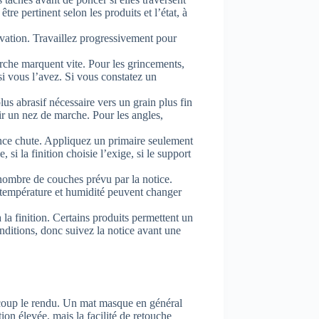
être pertinent selon les produits et l’état, à
ovation. Travaillez progressivement pour
arche marquent vite. Pour les grincements,
si vous l’avez. Si vous constatez un
plus abrasif nécessaire vers un grain plus fin
dir un nez de marche. Pour les angles,
ence chute. Appliquez un primaire seulement
si la finition choisie l’exige, si le support
 nombre de couches prévu par la notice.
r température et humidité peuvent changer
la finition. Certains produits permettent un
onditions, donc suivez la notice avant une
eaucoup le rendu. Un mat masque en général
ion élevée, mais la facilité de retouche