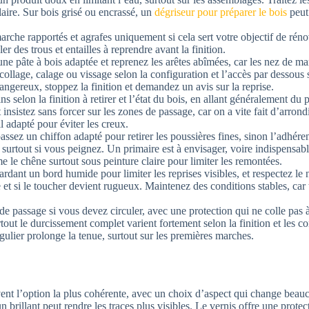
claire. Sur bois grisé ou encrassé, un
dégriseur pour préparer le bois
peut 
arche rapportés et agrafes uniquement si cela sert votre objectif de rén
r des trous et entailles à reprendre avant la finition.
une pâte à bois adaptée et reprenez les arêtes abîmées, car les nez de m
collage, calage ou vissage selon la configuration et l’accès par dessous 
gereux, stoppez la finition et demandez un avis sur la reprise.
 selon la finition à retirer et l’état du bois, en allant généralement du 
 insistez sans forcer sur les zones de passage, car on a vite fait d’arron
l adapté pour éviter les creux.
ssez un chiffon adapté pour retirer les poussières fines, sinon l’adhér
urtout si vous peignez. Un primaire est à envisager, voire indispensable, 
 le chêne surtout sous peinture claire pour limiter les remontées.
rdant un bord humide pour limiter les reprises visibles, et respectez le
et si le toucher devient rugueux. Maintenez des conditions stables, ca
e passage si vous devez circuler, avec une protection qui ne colle pas à 
tout le durcissement complet varient fortement selon la finition et les c
gulier prolonge la tenue, surtout sur les premières marches.
 souvent l’option la plus cohérente, avec un choix d’aspect qui change b
brillant peut rendre les traces plus visibles. Le vernis offre une protect